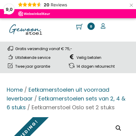
×
20
Reviews
9,0
Skip
Cart
Me
User
0
to
content
Gratis verzending vanaf € 75,-
Uitstekende service
Veilig betalen
Twee jaar garantie
14 dagen retourrecht
Home
/
Eetkamerstoelen uit voorraad
leverbaar
/
Eetkamerstoelen sets van 2, 4 &
6 stuks
/ Eetkamerstoel Oslo set 2 stuks
AANBIEDING!