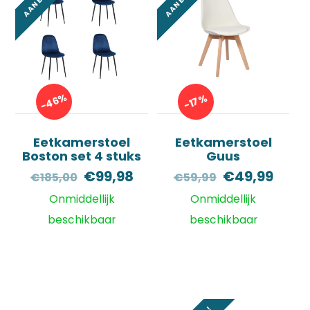
-46%
-17%
Eetkamerstoel
Eetkamerstoel
Boston set 4 stuks
Guus
Oorspronkelijke
Huidige
Oorspronkel
Huid
€
99,98
€
49,99
€
185,00
€
59,99
prijs
prijs
prijs
prijs
Onmiddellijk
Onmiddellijk
was:
is:
was:
is:
beschikbaar
beschikbaar
€185,00.
€99,98.
€59,99.
€49,