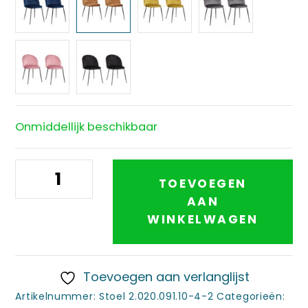
Onmiddellijk beschikbaar
Eetkamerstoel
TOEVOEGEN
Oslo
AAN
set
WINKELWAGEN
2
stuks
aantal
Toevoegen aan verlanglijst
Artikelnummer:
Stoel 2.020.091.10-4-2
Categorieën: