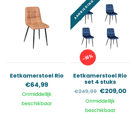
AANBIEDING!
-16%
Eetkamerstoel Rio
Eetkamerstoel Rio
set 4 stuks
€
64,99
Oorspronkel
Hui
€
209,00
€
249,99
Onmiddellijk
prijs
prij
Onmiddellijk
beschikbaar
was:
is:
beschikbaar
€249,99.
€20