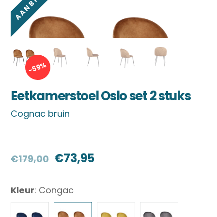
-59%
Eetkamerstoel Oslo set 2 stuks
Cognac bruin
Oorspronkelijke
Huidige
€
73,95
€
179,00
prijs
prijs
Kleur
:
Congac
was:
is:
€179,00.
€73,95.