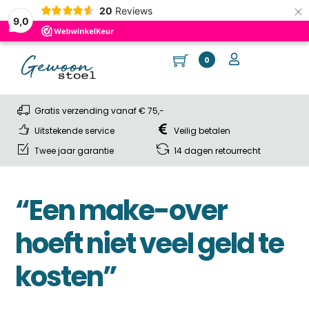
×
20
Reviews
9,0
Skip
Cart
Me
User
0
to
content
Gratis verzending vanaf € 75,-
Uitstekende service
Veilig betalen
Twee jaar garantie
14 dagen retourrecht
“Een make-over
hoeft niet veel geld te
kosten”