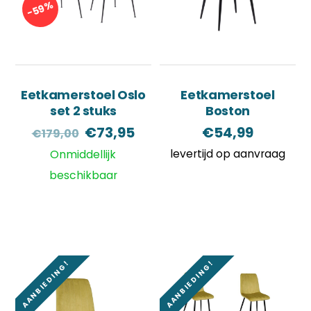
-59%
Eetkamerstoel Oslo
Eetkamerstoel
set 2 stuks
Boston
Oorspronkelijke
Huidige
€
73,95
€
54,99
€
179,00
prijs
prijs
levertijd op aanvraag
Onmiddellijk
was:
is:
beschikbaar
€179,00.
€73,95.
AANBIEDING!
AANBIEDING!