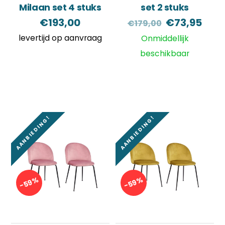
Milaan set 4 stuks
set 2 stuks
Oorspronke
Huid
€
193,00
€
73,95
€
179,00
prijs
prijs
levertijd op aanvraag
Onmiddellijk
was:
is:
beschikbaar
€179,00.
€73,
AANBIEDING!
AANBIEDING!
-59%
-59%