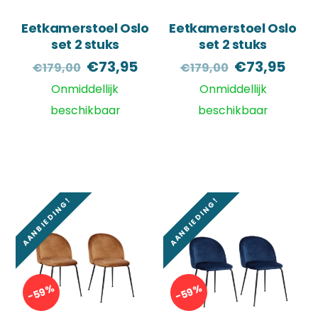
Eetkamerstoel Oslo
Eetkamerstoel Oslo
set 2 stuks
set 2 stuks
Oorspronkelijke
Huidige
Oorspronke
Huid
€
73,95
€
73,95
€
179,00
€
179,00
prijs
prijs
prijs
prijs
Onmiddellijk
Onmiddellijk
was:
is:
was:
is:
beschikbaar
beschikbaar
€179,00.
€73,95.
€179,00.
€73,
AANBIEDING!
AANBIEDING!
-59%
-59%