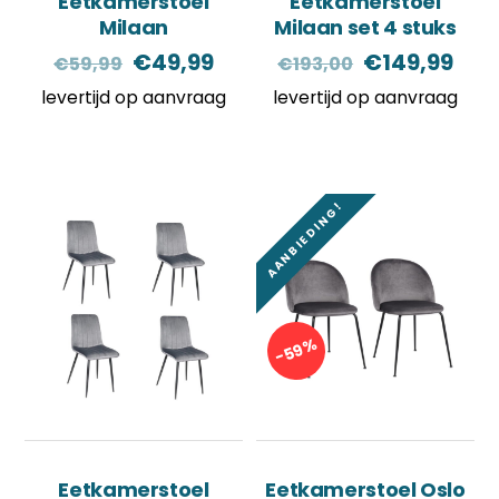
Eetkamerstoel
Eetkamerstoel
Milaan
Milaan set 4 stuks
Oorspronkelijke
Huidige
Oorspronkel
Hui
€
49,99
€
149,99
€
59,99
€
193,00
prijs
prijs
prijs
prij
levertijd op aanvraag
levertijd op aanvraag
was:
is:
was:
is:
€59,99.
€49,99.
€193,00.
€14
AANBIEDING!
-59%
Eetkamerstoel
Eetkamerstoel Oslo