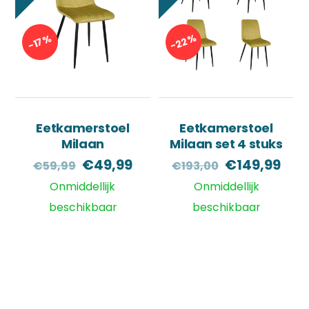
-22%
-17%
Eetkamerstoel
Eetkamerstoel
Milaan
Milaan set 4 stuks
Oorspronkelijke
Huidige
Oorspronkel
Hui
€
49,99
€
149,99
€
59,99
€
193,00
prijs
prijs
prijs
prij
Onmiddellijk
Onmiddellijk
was:
is:
was:
is:
beschikbaar
beschikbaar
€59,99.
€49,99.
€193,00.
€14