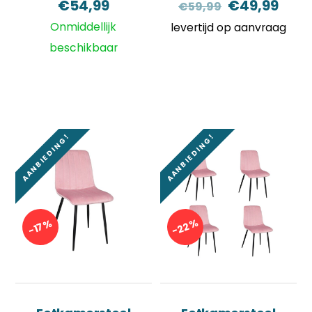
Oorspronkel
Huid
€
54,99
€
49,99
€
59,99
prijs
prijs
Onmiddellijk
levertijd op aanvraag
was:
is:
beschikbaar
€59,99.
€49,
AANBIEDING!
AANBIEDING!
-22%
-17%