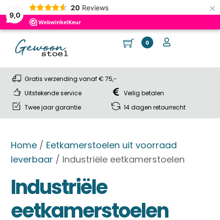
×
20
Reviews
9,0
Skip
Cart
Me
User
0
to
content
Gratis verzending vanaf € 75,-
Uitstekende service
Veilig betalen
Twee jaar garantie
14 dagen retourrecht
Home
/
Eetkamerstoelen uit voorraad
leverbaar
/ Industriële eetkamerstoelen
Industriële
eetkamerstoelen