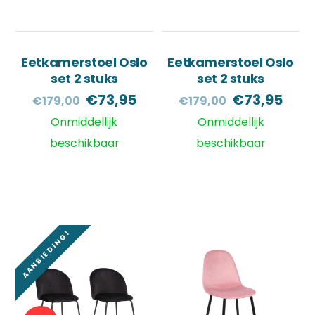
Eetkamerstoel Oslo
Eetkamerstoel Oslo
set 2 stuks
set 2 stuks
Oorspronkelijke
Huidige
Oorspronke
Huid
€
73,95
€
73,95
€
179,00
€
179,00
prijs
prijs
prijs
prijs
Onmiddellijk
Onmiddellijk
was:
is:
was:
is:
beschikbaar
beschikbaar
€179,00.
€73,95.
€179,00.
€73,
AANBIEDING!