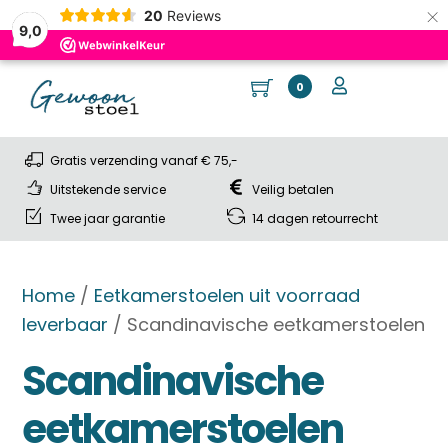
×
20
Reviews
9,0
Skip
Cart
Me
User
0
to
content
Gratis verzending vanaf € 75,-
Uitstekende service
Veilig betalen
Twee jaar garantie
14 dagen retourrecht
Home
/
Eetkamerstoelen uit voorraad
leverbaar
/ Scandinavische eetkamerstoelen
Scandinavische
eetkamerstoelen