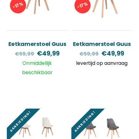
-17%
-17%
Eetkamerstoel Guus
Eetkamerstoel Guus
Oorspronkelijke
Huidige
Oorspronkel
Huid
€
49,99
€
49,99
€
59,99
€
59,99
prijs
prijs
prijs
prijs
Onmiddellijk
levertijd op aanvraag
was:
is:
was:
is:
beschikbaar
€59,99.
€49,99.
€59,99.
€49,
AANBIEDING!
AANBIEDING!