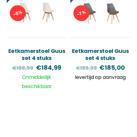
-8%
-7%
Eetkamerstoel Guus
Eetkamerstoel Guus
set 4 stuks
set 4 stuks
Oorspronkelijke
Huidige
Oorspronkel
Hui
€
184,99
€
185,00
€
199,99
€
199,99
prijs
prijs
prijs
prij
Onmiddellijk
levertijd op aanvraag
was:
is:
was:
is:
beschikbaar
€199,99.
€184,99.
€199,99.
€18