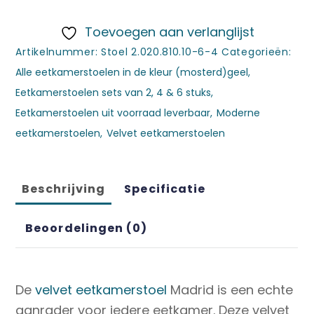
€149,95.
€129,95.
Toevoegen aan verlanglijst
Artikelnummer:
Stoel 2.020.810.10-6-4
Categorieën:
Alle eetkamerstoelen in de kleur (mosterd)geel
,
Eetkamerstoelen sets van 2, 4 & 6 stuks
,
Eetkamerstoelen uit voorraad leverbaar
,
Moderne
eetkamerstoelen
,
Velvet eetkamerstoelen
Beschrijving
Specificatie
Beoordelingen (0)
De
velvet eetkamerstoel
Madrid is een echte
aanrader voor iedere eetkamer. Deze velvet