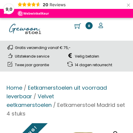
×
20
Reviews
9,0
Skip
Cart
Me
User
0
to
content
Gratis verzending vanaf € 75,-
Uitstekende service
Veilig betalen
Twee jaar garantie
14 dagen retourrecht
Home
/
Eetkamerstoelen uit voorraad
leverbaar
/
Velvet
eetkamerstoelen
/ Eetkamerstoel Madrid set
4 stuks