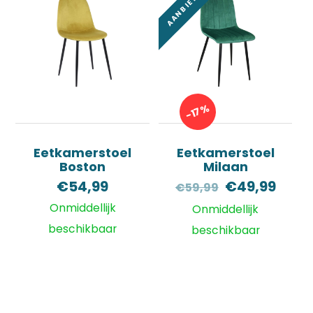
AANBIEDING!
-17%
Eetkamerstoel
Eetkamerstoel
Boston
Milaan
Oorspronkel
Huid
€
54,99
€
49,99
€
59,99
prijs
prijs
Onmiddellijk
Onmiddellijk
was:
is:
beschikbaar
beschikbaar
€59,99.
€49,