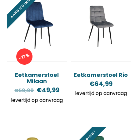
AANBIEDING!
-17%
Eetkamerstoel
Eetkamerstoel Rio
Milaan
€
64,99
Oorspronkelijke
Huidige
€
49,99
€
59,99
levertijd op aanvraag
prijs
prijs
levertijd op aanvraag
was:
is:
€59,99.
€49,99.