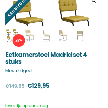
AANBIEDING!
-13%
Eetkamerstoel Madrid set 4
stuks
Mosterdgeel
Oorspronkelijke
Huidige
€
129,95
€
149,95
prijs
prijs
was:
is:
levertijd op aanvraag