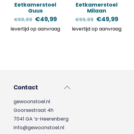
Eetkamerstoel
Eetkamerstoel
Guus
Milaan
Oorspronkelijke
Huidige
Oorspronkel
Huid
€
49,99
€
49,99
€
59,99
€
59,99
prijs
prijs
prijs
prijs
levertijd op aanvraag
levertijd op aanvraag
was:
is:
was:
is:
€59,99.
€49,99.
€59,99.
€49,
Back
Contact
To
gewoonstoel.nl
Top
Goorsestraat 4h
7041 GA ‘s-Heerenberg
info@gewoonstoel.nl