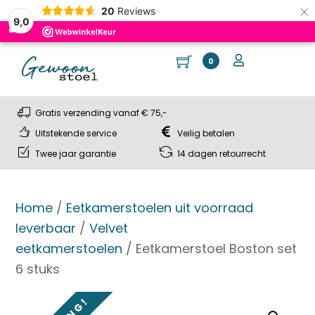
×
20
Reviews
9,0
Skip
Cart
Me
User
0
to
content
Gratis verzending vanaf € 75,-
Uitstekende service
Veilig betalen
Twee jaar garantie
14 dagen retourrecht
Home
/
Eetkamerstoelen uit voorraad
leverbaar
/
Velvet
eetkamerstoelen
/ Eetkamerstoel Boston set
6 stuks