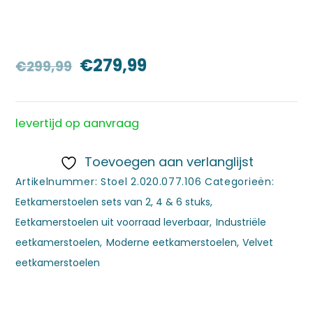
Oorspronkelijke
Huidige
€
279,99
€
299,99
prijs
prijs
was:
is:
levertijd op aanvraag
€299,99.
€279,99.
Toevoegen aan verlanglijst
Artikelnummer:
Stoel 2.020.077.106
Categorieën:
Eetkamerstoelen sets van 2, 4 & 6 stuks
,
Eetkamerstoelen uit voorraad leverbaar
,
Industriële
eetkamerstoelen
,
Moderne eetkamerstoelen
,
Velvet
eetkamerstoelen