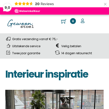
×
20
Reviews
9,0
Skip
Cart
Me
User
0
to
content
Gratis verzending vanaf € 75,-
Uitstekende service
Veilig betalen
Twee jaar garantie
14 dagen retourrecht
Interieur inspiratie